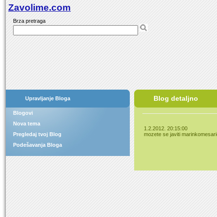
Zavolime.com
Brza pretraga
Blog detaljno
Upravljanje Bloga
Blogovi
Nova tema
1.2.2012. 20:15:00
Pregledaj tvoj Blog
mozete se javiti
marinkomesari
Podešavanja Bloga