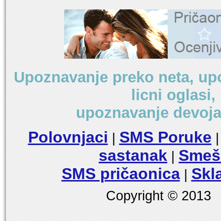
Upoznavanje preko neta, up
licni oglasi
upoznavanje devoja
Polovnjaci
SMS Poruke
|
sastanak
Smešn
|
SMS pričaonica
Skl
|
Copyright © 2013