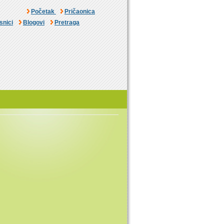
Početak
Pričaonica
snici
Blogovi
Pretraga