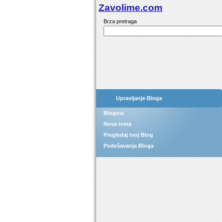
Zavolime.com
Brza pretraga
Upravljanje Bloga
Blogovi
Nova tema
Pregledaj tvoj Blog
Podešavanja Bloga