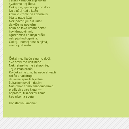
čekaj i kada čekanje dojadi
svakome koji čeka.
Čekaj me, i ja ću sigurno doći.
Ne slušaj kad ti kažu
kako je vreme da zaboraviš
i da te nade lažu.
Nek poveruju i sin i mati
da više ne postojim,
neka se tako umore čekati
i svi drugovi moji,
i gorko vino za moju dušu
nek piju kod ognjišta.
Čekaj. I nemoj sesti s njima,
i nemoj piti ništa.
Čekaj me, i ja ću sigurno doći,
sve smrti me ubiti neće.
Nek rekne ko me čekao nije:
Taj je imao sreće!
Ko čekati ne zna, taj neće shvatiti
niti će znati drugi
da si me spasila ti jedina
čekanjem svojim dugim.
Nas dvoje samo znaćemo kako
preživeh vatru kletu, —
naprosto, ti si čekati znala
kao niko na svetu.
Konstantin Simonov