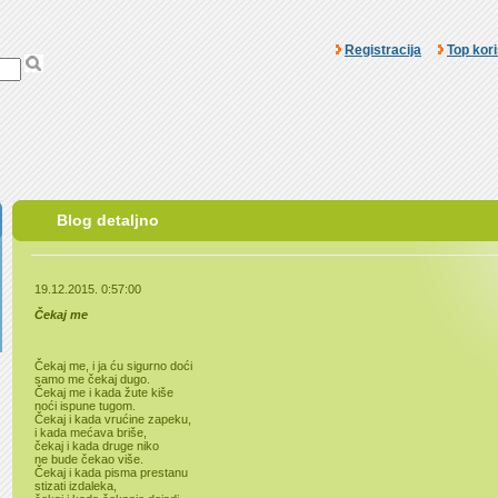
Registracija
Top kori
Blog detaljno
19.12.2015. 0:57:00
Čekaj me
Čekaj me, i ja ću sigurno doći
samo me čekaj dugo.
Čekaj me i kada žute kiše
noći ispune tugom.
Čekaj i kada vrućine zapeku,
i kada mećava briše,
čekaj i kada druge niko
ne bude čekao više.
Čekaj i kada pisma prestanu
stizati izdaleka,