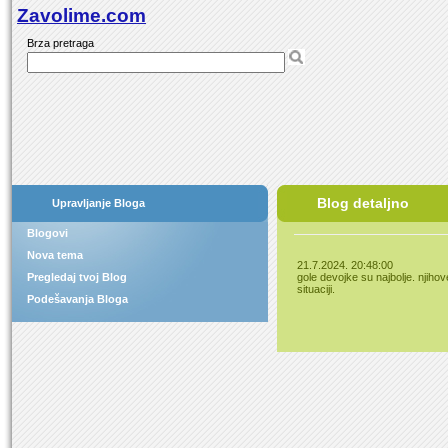
Zavolime.com
Brza pretraga
Blog detaljno
Upravljanje Bloga
Blogovi
Nova tema
21.7.2024. 20:48:00
Pregledaj tvoj Blog
gole devojke su najbolje. njihov
situaciji.
Podešavanja Bloga