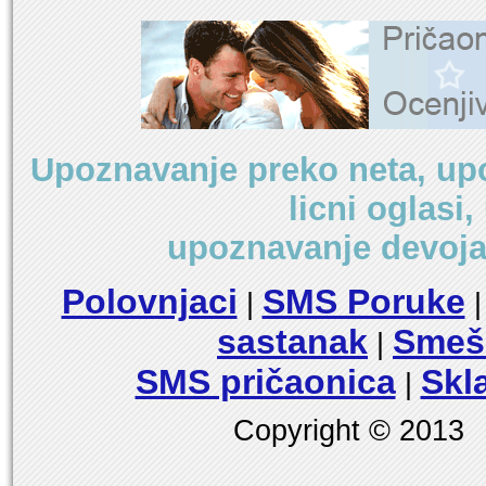
Upoznavanje preko neta, up
licni oglasi
upoznavanje devoja
Polovnjaci
SMS Poruke
|
sastanak
Smešn
|
SMS pričaonica
Skl
|
Copyright © 2013